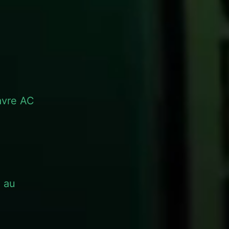
avre AC
e au