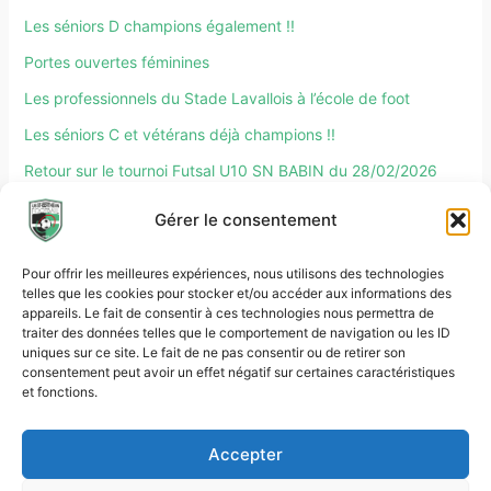
Les séniors D champions également !!
Portes ouvertes féminines
Les professionnels du Stade Lavallois à l’école de foot
Les séniors C et vétérans déjà champions !!
Retour sur le tournoi Futsal U10 SN BABIN du 28/02/2026
Retour sur le tournoi Partenaires du 27/02/2026
Gérer le consentement
Pour offrir les meilleures expériences, nous utilisons des technologies
telles que les cookies pour stocker et/ou accéder aux informations des
appareils. Le fait de consentir à ces technologies nous permettra de
traiter des données telles que le comportement de navigation ou les ID
uniques sur ce site. Le fait de ne pas consentir ou de retirer son
Rechercher :
consentement peut avoir un effet négatif sur certaines caractéristiques
et fonctions.
Accepter
Copyright © 2026 US Saint-Berthevin Football