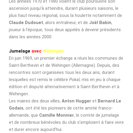
Les années 1970 et 1980 voient le club poursuivre son
ascension jusqu’à atteindre, durant plusieurs saisons, le
plus haut niveau régional, sous la houlette notamment de
Claude Dudouet
, alors entraîneur, et de
Joël Babin
,
joueur à l’époque, tous deux appelés à devenir présidents
dans les années 2000
.
Jumelage
avec
Wehingen
En juin 1969, un premier échange a réuni les communes de
Saint-Berthevin et de Wehingen (Allemagne). Depuis, des
rencontres sont organisées tous les deux ans, durant
lesquelles est remis le célèbre
Pokal
, mis en jeu à chaque
édition et disputé alternativement à Saint-Berthevin et à
Wehingen.
Les maires des deux villes,
Anton Hugger
et
Bernard Le
Godais
, ont été les pionniers de cette amitié franco-
allemande, que
Camille Monnier
, le comité de jumelage
et de nombreux bénévoles du club s’emploient à faire vivre
et durer encore aujourd’hui.