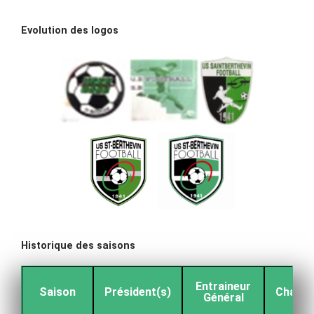
Evolution des logos
Historique des saisons
Entraineur
Saison
Président(s)
Champi
Général