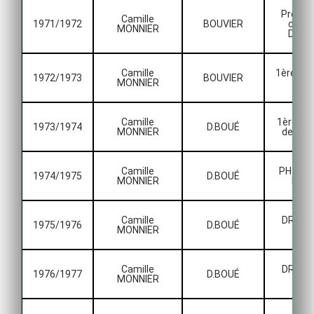
Promot
Camille
1971/1972
BOUVIER
de 1è
MONNIER
Divisi
Camille
1ère Div
1972/1973
BOUVIER
MONNIER
Dist
Camille
1ère Div
1973/1974
D.BOUÉ
MONNIER
de Dist
Camille
PH Ligu
1974/1975
D.BOUÉ
MONNIER
Main
Camille
DRH Li
1975/1976
D.BOUÉ
MONNIER
Mai
Camille
DRH Li
1976/1977
D.BOUÉ
MONNIER
Mai