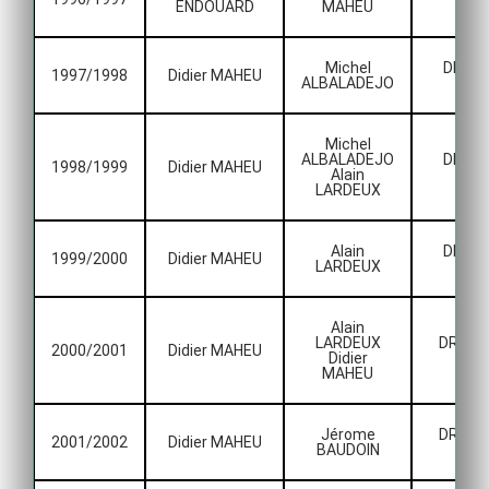
ENDOUARD
MAHEU
Mai
Michel
DH Lig
1997/1998
Didier MAHEU
ALBALADEJO
Mai
Michel
ALBALADEJO
DH Lig
1998/1999
Didier MAHEU
Alain
Mai
LARDEUX
Alain
DH Lig
1999/2000
Didier MAHEU
LARDEUX
Mai
Alain
LARDEUX
DRH Li
2000/2001
Didier MAHEU
Didier
Mai
MAHEU
Jérome
DRH Li
2001/2002
Didier MAHEU
BAUDOIN
Mai