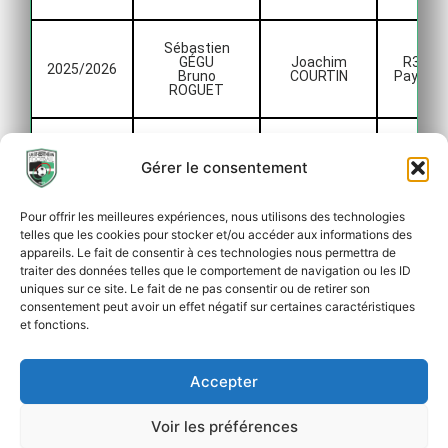
Sébastien
GÉGU
Joachim
R3 Lig
2025/2026
Bruno
COURTIN
Pays de 
ROGUET
Stéphane
QUINTON
Karim
R3 Lig
Gérer le consentement
2026/2027
Bruno
BAIMOUT
Pays de 
ROGUET
Pour offrir les meilleures expériences, nous utilisons des technologies
telles que les cookies pour stocker et/ou accéder aux informations des
appareils. Le fait de consentir à ces technologies nous permettra de
traiter des données telles que le comportement de navigation ou les ID
uniques sur ce site. Le fait de ne pas consentir ou de retirer son
Rechercher :
consentement peut avoir un effet négatif sur certaines caractéristiques
et fonctions.
Accepter
Copyright © 2026 US Saint-Berthevin Football
Voir les préférences