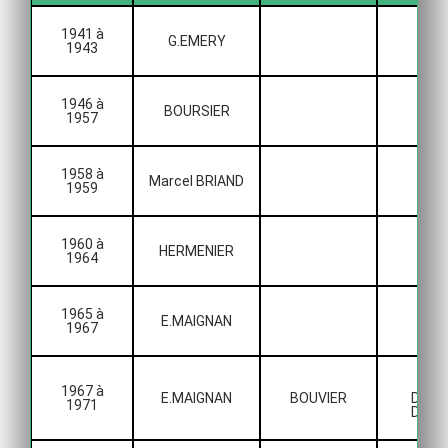
1941 à
G.EMERY
1943
1946 à
BOURSIER
1957
1958 à
Marcel BRIAND
1959
1960 à
HERMENIER
1964
1965 à
E.MAIGNAN
1967
2èm
1967 à
E.MAIGNAN
BOUVIER
Divisi
1971
Distri