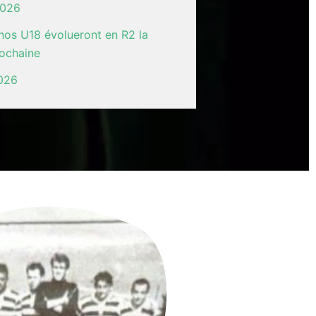
 2026
: nos U18 évolueront en R2 la
rochaine
2026