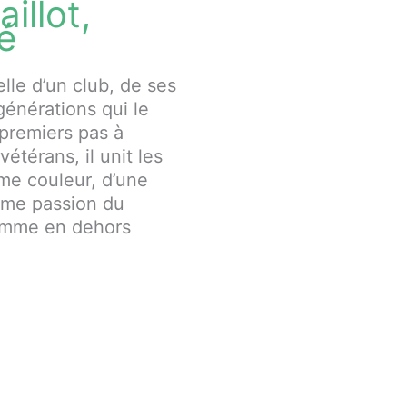
illot,
té
elle d’un club, de ses
générations qui le
 premiers pas à
vétérans, il unit les
me couleur, d’une
ême passion du
 comme en dehors