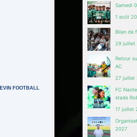
Samedi 0
1 août 2
Bilan de 
29 juille
Retour s
AC
27 juille
HEVIN FOOTBALL
FC Nantes
stade Ro
17 juillet
Organisa
2027