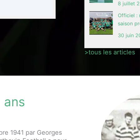
8 juillet
Officiel 
saison p
30 juin 
>tous les articles
0 ans
bre 1941 par Georges