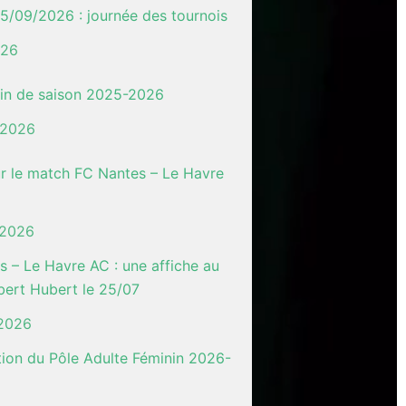
5/09/2026 : journée des tournois
026
fin de saison 2025-2026
t 2026
ur le match FC Nantes – Le Havre
t 2026
 – Le Havre AC : une affiche au
bert Hubert le 25/07
 2026
tion du Pôle Adulte Féminin 2026-