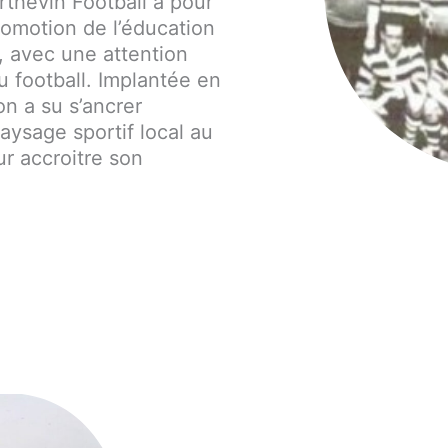
rthevin Football a pour
promotion de l’éducation
, avec une attention
u football. Implantée en
on a su s’ancrer
aysage sportif local au
ur accroitre son