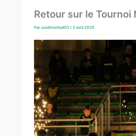
Retour sur le Tournoi 
Par
ussbfootball53
/
3 avril 2025