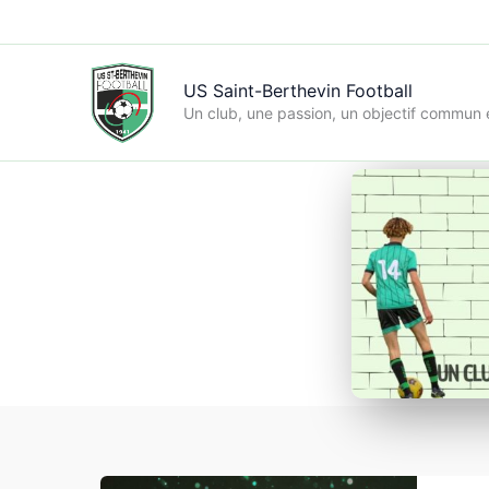
Aller
au
contenu
US Saint-Berthevin Football
Un club, une passion, un objectif commun e