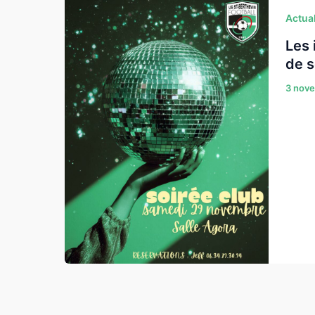
Actual
Les 
de s
3 nov